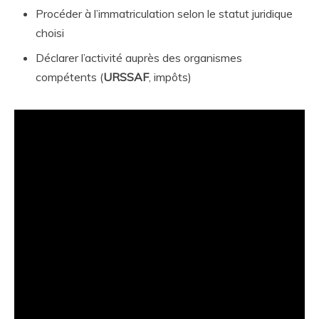
Procéder à l’immatriculation selon le statut juridique
choisi
Déclarer l’activité auprès des organismes
compétents (
URSSAF
, impôts)