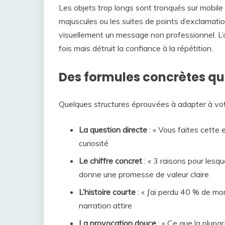
Les objets trop longs sont tronqués sur mobi
majuscules ou les suites de points d’exclamatio
visuellement un message non professionnel. L’o
fois mais détruit la confiance à la répétition.
Des formules concrètes qu
Quelques structures éprouvées à adapter à vot
La question directe
: « Vous faites cette e
curiosité
Le chiffre concret
: « 3 raisons pour lesq
donne une promesse de valeur claire
L’histoire courte
: « J’ai perdu 40 % de mon
narration attire
La provocation douce
: « Ce que la plupa