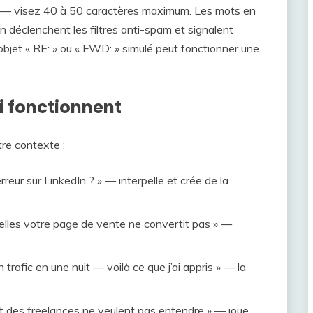
le — visez 40 à 50 caractères maximum. Les mots en
n déclenchent les filtres anti-spam et signalent
bjet « RE: » ou « FWD: » simulé peut fonctionner une
i fonctionnent
re contexte :
rreur sur LinkedIn ? » — interpelle et crée de la
uelles votre page de vente ne convertit pas » —
 trafic en une nuit — voilà ce que j’ai appris » — la
rt des freelances ne veulent pas entendre » — joue