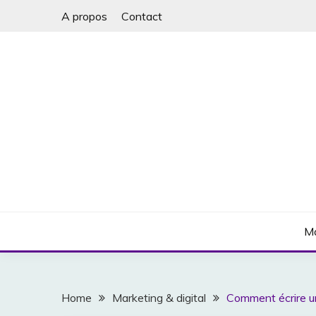
Skip
A propos
Contact
to
content
Business, Marketing & Argent
MARKETINGHACK
Ma
Home
Marketing & digital
Comment écrire un 