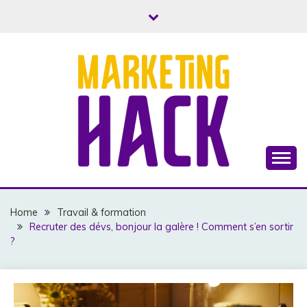
Skip
to
content
Business, Marketing & Argent
MARKETINGHACK
Home
Travail & formation
Recruter des dévs, bonjour la galère ! Comment s’en sortir
?