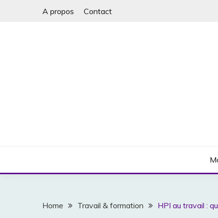
Skip
A propos
Contact
to
content
Business, Marketing & Argent
MARKETINGHACK
Ma
Home
Travail & formation
HPI au travail : 