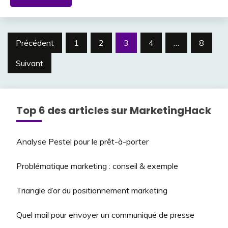
Pagination
Précédent
1
2
3
4
…
8
des
Suivant
publications
Top 6 des articles sur MarketingHack
Analyse Pestel pour le prêt-à-porter
Problématique marketing : conseil & exemple
Triangle d’or du positionnement marketing
Quel mail pour envoyer un communiqué de presse